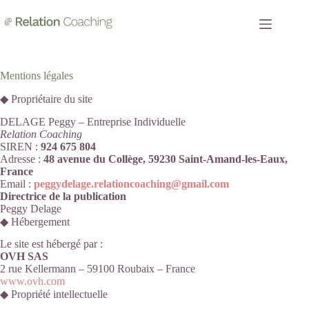
Passer
au
contenu
Mentions légales
◆ Propriétaire du site
DELAGE Peggy – Entreprise Individuelle
Relation Coaching
SIREN :
924 675 804
Adresse :
48 avenue du Collège, 59230 Saint-Amand-les-Eaux,
France
Email :
peggydelage.relationcoaching@gmail.com
Directrice de la publication
Peggy Delage
◆ Hébergement
Le site est hébergé par :
OVH SAS
2 rue Kellermann – 59100 Roubaix – France
www.ovh.com
◆ Propriété intellectuelle